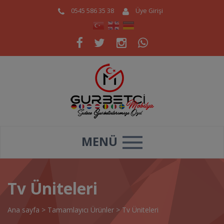
0545 586 35 38
Üye Girişi
MENÜ
Tv Üniteleri
Ana sayfa
>
Tamamlayıcı Ürünler
>
Tv Üniteleri