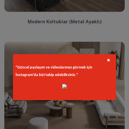
Modern Koltuklar (Metal Ayaklı)
✖
"Güncel paylaşım ve videolarımızı görmek için
İnstagram'da bizi takip edebilirsiniz."