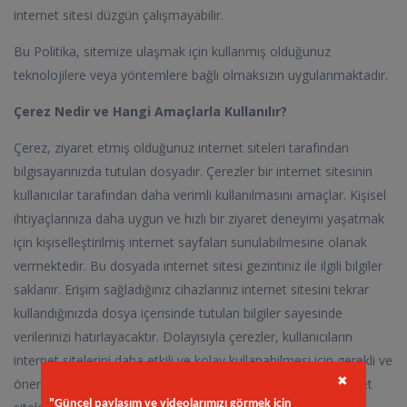
internet sitesi düzgün çalışmayabilir.
Bu Politika, sitemize ulaşmak için kullanmış olduğunuz
teknolojilere veya yöntemlere bağlı olmaksızın uygulanmaktadır.
Çerez Nedir ve Hangi Amaçlarla Kullanılır?
Çerez, ziyaret etmiş olduğunuz internet siteleri tarafından
bilgisayarınızda tutulan dosyadır. Çerezler bir internet sitesinin
kullanıcılar tarafından daha verimli kullanılmasını amaçlar. Kişisel
ihtiyaçlarınıza daha uygun ve hızlı bir ziyaret deneyimi yaşatmak
için kişiselleştirilmiş internet sayfaları sunulabilmesine olanak
vermektedir. Bu dosyada internet sitesi gezintiniz ile ilgili bilgiler
saklanır. Erişim sağladığınız cihazlarınız internet sitesini tekrar
kullandığınızda dosya içerisinde tutulan bilgiler sayesinde
verilerinizi hatırlayacaktır. Dolayısıyla çerezler, kullanıcıların
internet sitelerini daha etkili ve kolay kullanabilmesi için gerekli ve
önemlidir. Ayrıca internet sitesinde ve üçüncü kişilerin internet
✖
"Güncel paylaşım ve videolarımızı görmek için