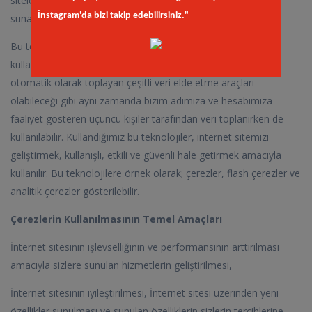
sitelerinde size daha uygun hizmet, ürün veya teklifler
İnstagram'da bizi takip edebilirsiniz."
sunabilmemiz için çerezler kullanılmaktadır.
Bu teknolojiler, internet sitemizi her ziyaretinizde erişim ve
kullanımınızı gösteren bilgileri internet sitemiz tarafından
otomatik olarak toplayan çeşitli veri elde etme araçları
olabileceği gibi aynı zamanda bizim adımıza ve hesabımıza
faaliyet gösteren üçüncü kişiler tarafından veri toplanırken de
kullanılabilir. Kullandığımız bu teknolojiler, internet sitemizi
geliştirmek, kullanışlı, etkili ve güvenli hale getirmek amacıyla
kullanılır. Bu teknolojilere örnek olarak; çerezler, flash çerezler ve
analitik çerezler gösterilebilir.
Çerezlerin Kullanılmasının Temel Amaçları
İnternet sitesinin işlevselliğinin ve performansının arttırılması
amacıyla sizlere sunulan hizmetlerin geliştirilmesi,
İnternet sitesinin iyileştirilmesi, İnternet sitesi üzerinden yeni
özellikler sunulması ve sunulan özelliklerin sizlerin tercihlerine