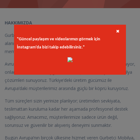
HAKKIMIZDA
✖
Gurbetci Mobilya, Türkiye’den Avrupa’ya mobilya ihracatı
"Güncel paylaşım ve videolarımızı görmek için
alanında faaliyet gösteren, kalite, güven ve müşteri
İnstagram'da bizi takip edebilirsiniz."
memnuniyetini ön planda tutan bir markadır.
Avrupa’da yaşayan gurbetçilerimizin ihtiyaçlarını yakından tanıyor,
onların beklentilerine uygun modern, şık ve fonksiyonel mobilya
çözümleri sunuyoruz. Türkiye’deki üretim gücümüz ile
Avrupa’daki müşterilerimiz arasında güçlü bir köprü kuruyoruz.
Tüm süreçleri sizin yerinize planlıyor; üretimden sevkiyata,
teslimattan kuruluma kadar her aşamada profesyonel destek
sağlıyoruz. Amacımız, müşterilerimize sadece ürün değil,
sorunsuz ve güvenilir bir alışveriş deneyimi sunmaktır.
Bugün Avrupa’nın birçok ülkesine hizmet veren Gurbetci Mobilya,