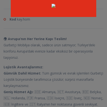
Kod
kay.hom
🌍 Avrupa’nın Her Yerine Kapı Teslim!
Gurbetçi Mobilya olarak, sadece ürün satmıyor; Türkiye’deki
konforu Avrupa’daki evinize kadar eksiksiz bir operasyonla
taşıyoruz.
Lojistik Avantajlarımız:
Gümrük Dahil Hizmet:
Tüm gümrük ve evrak işlemleri Gurbetçi
Lojistik bünyesinde tarafımızca çözülür; sürpriz masraflarla
karşılaşmazsınız.
Geniş Hizmet Ağı:
🇩🇪 Almanya, 🇦🇹 Avusturya, 🇧🇪 Belçika,
🇳🇱 Hollanda, 🇫🇷 Fransa, 🇨🇭 İsviçre, 🇸🇪 İsveç, 🇳🇴 Norveç,
🇬🇧 İngiltere ve 🇮🇹 İtalya’nın her noktasına güvenli sevkiyat.