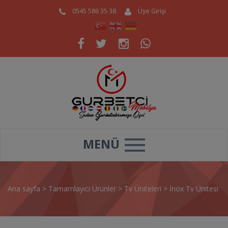
0545 586 35 38
Üye Girişi
MENÜ
Ana sayfa
>
Tamamlayıcı Ürünler
>
Tv Üniteleri
>
İnox Tv Ünitesi