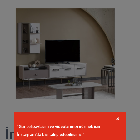
✖
"Güncel paylaşım ve videolarımızı görmek için
İnox Tv Ünitesi
İnstagram'da bizi takip edebilirsiniz."