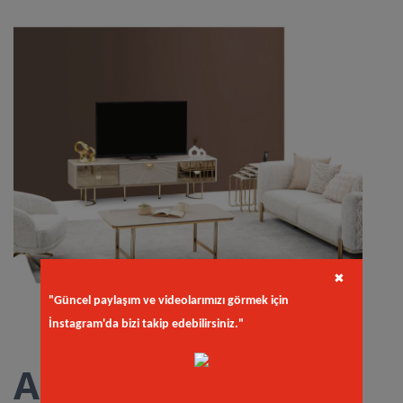
✖
"Güncel paylaşım ve videolarımızı görmek için
İnstagram'da bizi takip edebilirsiniz."
Arya Tv Ünitesi