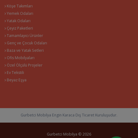
Köşe Takımları
Yemek Odaları
Yatak Odaları
Çeyiz Paketleri
Tamamlayıcı Ürünler
Genç ve Çocuk Odaları
Baza ve Yatak Setleri
Ofis Mobilyaları
Özel Ölçülü Projeler
Ev Tekstili
Beyaz Eşya
Gurbetci Mobilya Engin Karaca Dış Ticaret Kuruluşudur.
Gurbetci Mobilya © 2026