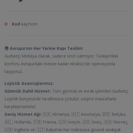
Kod
kay.hom
🌍 Avrupa’nın Her Yerine Kapı Teslim!
Gurbetçi Mobilya olarak, sadece ürün satmıyor; Türkiye’deki
konforu Avrupa’daki evinize kadar eksiksiz bir operasyonla
taşıyoruz.
Lojistik Avantajlarımız:
Gümrük Dahil Hizmet:
Tüm gümrük ve evrak işlemleri Gurbetçi
Lojistik bünyesinde tarafımızca çözülür; sürpriz masraflarla
karşılaşmazsınız.
Geniş Hizmet Ağı:
🇩🇪 Almanya, 🇦🇹 Avusturya, 🇧🇪 Belçika,
🇳🇱 Hollanda, 🇫🇷 Fransa, 🇨🇭 İsviçre, 🇸🇪 İsveç, 🇳🇴 Norveç,
🇬🇧 İngiltere ve 🇮🇹 İtalya’nın her noktasına güvenli sevkiyat.