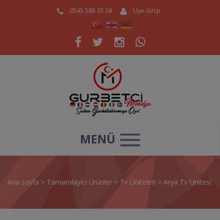
0545 586 35 38
Üye Girişi
MENÜ
Ana sayfa
>
Tamamlayıcı Ürünler
>
Tv Üniteleri
>
Arya Tv Ünitesi