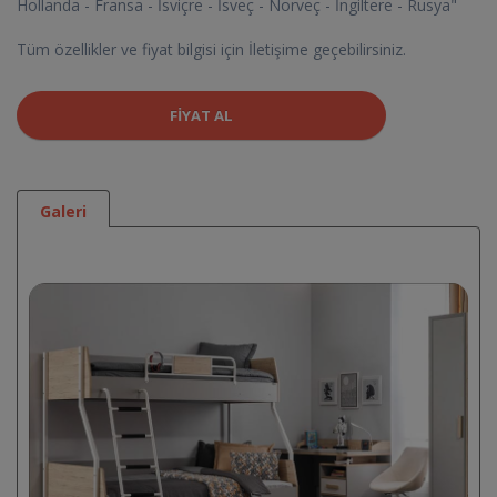
Hollanda - Fransa - İsviçre - İsveç - Norveç - İngiltere - Rusya"
Tüm özellikler ve fiyat bilgisi için İletişime geçebilirsiniz.
FIYAT AL
Galeri