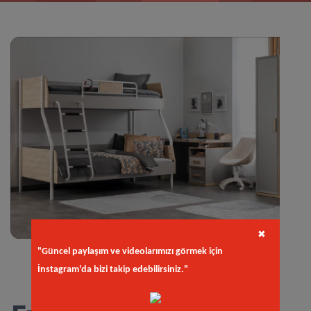
✖
"Güncel paylaşım ve videolarımızı görmek için
İnstagram'da bizi takip edebilirsiniz."