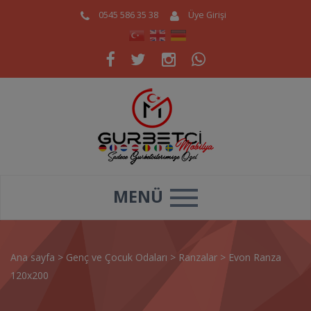
0545 586 35 38
Üye Girişi
MENÜ
Ana sayfa
>
Genç ve Çocuk Odaları
>
Ranzalar
>
Evon Ranza
120x200