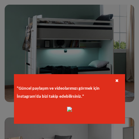
✖
"Güncel paylaşım ve videolarımızı görmek için
İnstagram'da bizi takip edebilirsiniz."
Joker Gri Akıllı Ranza