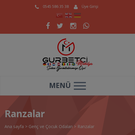
0545 586 35 38
Üye Girişi
MENÜ
Ranzalar
Ana sayfa
>
Genç ve Çocuk Odaları
>
Ranzalar