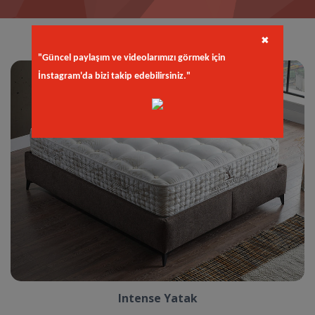
✖
"Güncel paylaşım ve videolarımızı görmek için
İnstagram'da bizi takip edebilirsiniz."
Intense Yatak