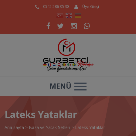
0545 586 35 38
Üye Girişi
MENÜ
Lateks Yataklar
Ana sayfa
>
Baza ve Yatak Setleri
>
Lateks Yataklar