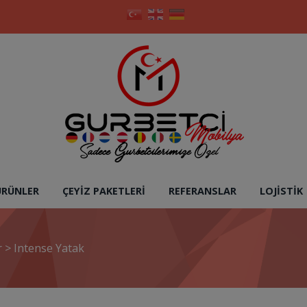
ÜRÜNLER
ÇEYIZ PAKETLERI
REFERANSLAR
LOJISTIK
r
>
Intense Yatak