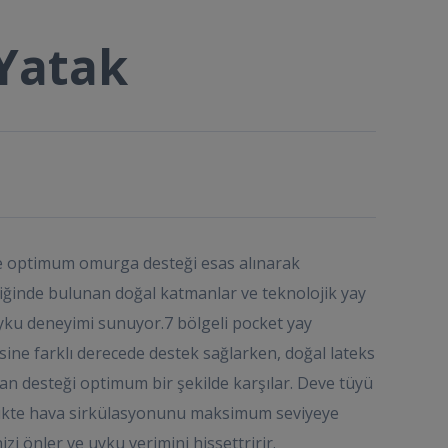
 Yatak
e optimum omurga desteği esas alınarak
riğinde bulunan doğal katmanlar ve teknolojik yay
yku deneyimi sunuyor.7 bölgeli pocket yay
sine farklı derecede destek sağlarken, doğal lateks
an desteği optimum bir şekilde karşılar. Deve tüyü
likte hava sirkülasyonunu maksimum seviyeye
zi önler ve uyku verimini hissettririr.