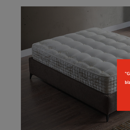
"G
bi