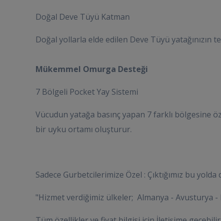
Doğal Deve Tüyü Katman
Doğal yollarla elde edilen Deve Tüyü yatağınızın t
Mükemmel Omurga Desteği
7 Bölgeli Pocket Yay Sistemi
Vücudun yatağa basınç yapan 7 farklı bölgesine öze
bir uyku ortamı oluşturur.
Sadece Gurbetcilerimize Özel : Çıktığımız bu yolda d
"Hizmet verdiğimiz ülkeler; Almanya - Avusturya - Bel
Tüm özellikler ve fiyat bilgisi için İletişime geçebilir