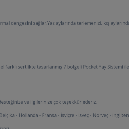
ermal dengesini sağlar.Yaz aylarında terlemenizi, kış ayların
l farklı sertlikte tasarlanmış 7 bölgeli Pocket Yay Sistemi i
esteğinize ve ilgilerinize çok teşekkür ederiz.
çika - Hollanda - Fransa - İsviçre - İsveç - Norveç - İngiltere
siniz.