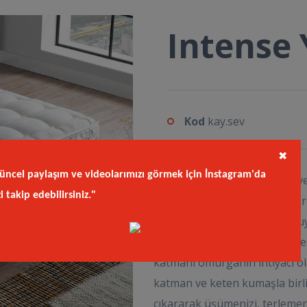
Intense
Kod
kay.sev
✖
üncel paylaşım ve videolarımızı görmek için İnstagram'da
Temelde hava sirkülasyonu v
zi takip edebilirsiniz."
tasarlanan Intense Yatak, içe
sistemleriyle mükemmel bir u
teknolojisi vücudun her bölge
katmanı omurganın ihtiyacı ol
katman ve keten kumaşla bir
çıkararak üşümenizi, terlemeni