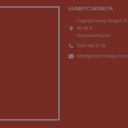
GURBETCI MOBILYA
Organize Sanayi Bölgesi 18
No:46-A
Kocasinan/Kayseri
0545 586 35 38
info@gurbetcimobilya.com.