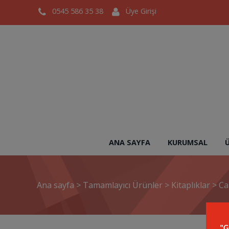
0545 586 35 38
Üye Girişi
ANA SAYFA
KURUMSAL
Ana sayfa
>
Tamamlayıcı Ürünler
>
Kitaplıklar
>
Ca
"G