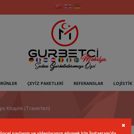
ÜRÜNLER
ÇEYIZ PAKETLERI
REFERANSLAR
LOJISTIK
ps Kitaplık (Traverten)
✖
üncel paylaşım ve videolarımızı görmek için İnstagram'da