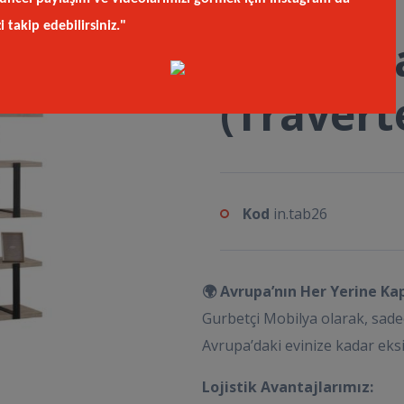
zi takip edebilirsiniz."
Caps Kit
(Travert
Kod
in.tab26
🌍 Avrupa’nın Her Yerine Ka
Gurbetçi Mobilya olarak, sade
Avrupa’daki evinize kadar eksi
Lojistik Avantajlarımız: