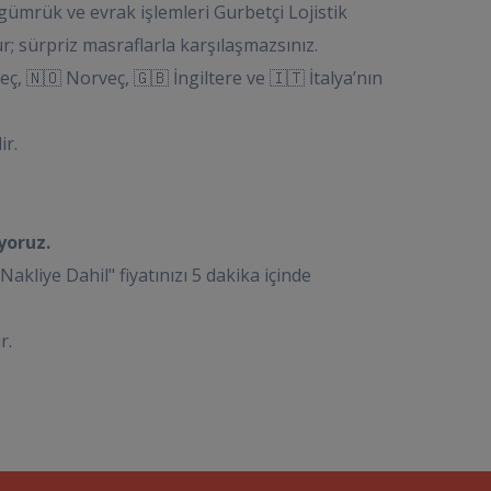
ümrük ve evrak işlemleri Gurbetçi Lojistik
; sürpriz masraflarla karşılaşmazsınız.
ç, 🇳🇴 Norveç, 🇬🇧 İngiltere ve 🇮🇹 İtalya’nın
ir.
yoruz.
iye Dahil" fiyatınızı 5 dakika içinde
r.