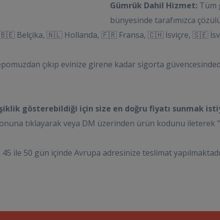
Gümrük Dahil Hizmet:
Tüm g
bünyesinde tarafımızca çözülür
🇪 Belçika, 🇳🇱 Hollanda, 🇫🇷 Fransa, 🇨🇭 İsviçre, 🇸🇪 İsve
epomuzdan çıkıp evinize girene kadar sigorta güvencesinded
klik gösterebildiği için size en doğru fiyatı sunmak isti
una tıklayarak veya DM üzerinden ürün kodunu ileterek "Nakl
 45 ile 50 gün içinde Avrupa adresinize teslimat yapılmaktadı