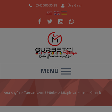
0545 586 35 38
Üye Girişi
MENÜ
Ana sayfa
>
Tamamlayıcı Ürünler
>
Kitaplıklar
>
Lima Kitaplık