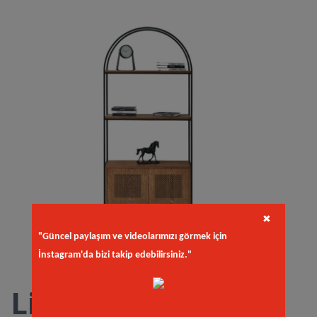
✖
"Güncel paylaşım ve videolarımızı görmek için
İnstagram'da bizi takip edebilirsiniz."
Lima Kitaplık