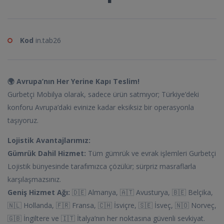
Kod
in.tab26
🌍 Avrupa’nın Her Yerine Kapı Teslim!
Gurbetçi Mobilya olarak, sadece ürün satmıyor; Türkiye’deki
konforu Avrupa’daki evinize kadar eksiksiz bir operasyonla
taşıyoruz.
Lojistik Avantajlarımız:
Gümrük Dahil Hizmet:
Tüm gümrük ve evrak işlemleri Gurbetçi
Lojistik bünyesinde tarafımızca çözülür; sürpriz masraflarla
karşılaşmazsınız.
Geniş Hizmet Ağı:
🇩🇪 Almanya, 🇦🇹 Avusturya, 🇧🇪 Belçika,
🇳🇱 Hollanda, 🇫🇷 Fransa, 🇨🇭 İsviçre, 🇸🇪 İsveç, 🇳🇴 Norveç,
🇬🇧 İngiltere ve 🇮🇹 İtalya’nın her noktasına güvenli sevkiyat.