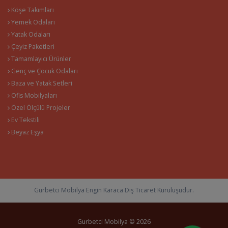
Köşe Takımları
Yemek Odaları
Yatak Odaları
Çeyiz Paketleri
Tamamlayıcı Ürünler
Genç ve Çocuk Odaları
Baza ve Yatak Setleri
Ofis Mobilyaları
Özel Ölçülü Projeler
Ev Tekstili
Beyaz Eşya
Gurbetci Mobilya Engin Karaca Dış Ticaret Kuruluşudur.
Gurbetci Mobilya © 2026