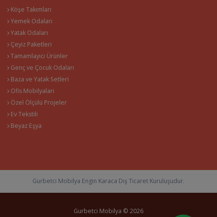
Köşe Takımları
Yemek Odaları
Yatak Odaları
Çeyiz Paketleri
Tamamlayıcı Ürünler
Genç ve Çocuk Odaları
Baza ve Yatak Setleri
Ofis Mobilyaları
Özel Ölçülü Projeler
Ev Tekstili
Beyaz Eşya
Gurbetci Mobilya Engin Karaca Dış Ticaret Kuruluşudur.
Gurbetci Mobilya © 2026