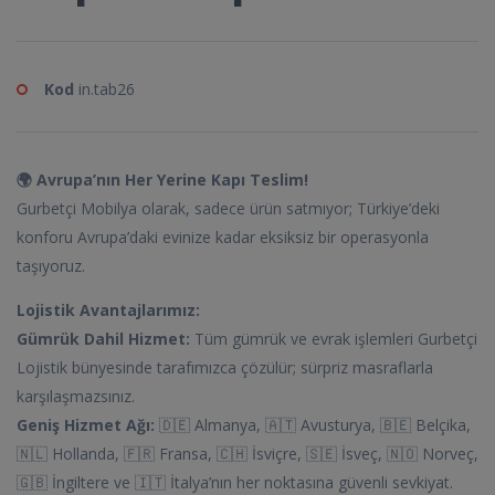
Kod
in.tab26
🌍 Avrupa’nın Her Yerine Kapı Teslim!
Gurbetçi Mobilya olarak, sadece ürün satmıyor; Türkiye’deki
konforu Avrupa’daki evinize kadar eksiksiz bir operasyonla
taşıyoruz.
Lojistik Avantajlarımız:
Gümrük Dahil Hizmet:
Tüm gümrük ve evrak işlemleri Gurbetçi
Lojistik bünyesinde tarafımızca çözülür; sürpriz masraflarla
karşılaşmazsınız.
Geniş Hizmet Ağı:
🇩🇪 Almanya, 🇦🇹 Avusturya, 🇧🇪 Belçika,
🇳🇱 Hollanda, 🇫🇷 Fransa, 🇨🇭 İsviçre, 🇸🇪 İsveç, 🇳🇴 Norveç,
🇬🇧 İngiltere ve 🇮🇹 İtalya’nın her noktasına güvenli sevkiyat.