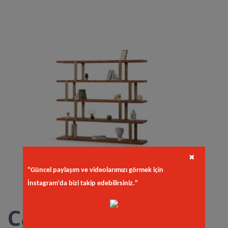
✖
"Güncel paylaşım ve videolarımızı görmek için
İnstagram'da bizi takip edebilirsiniz."
Caps Kitaplık