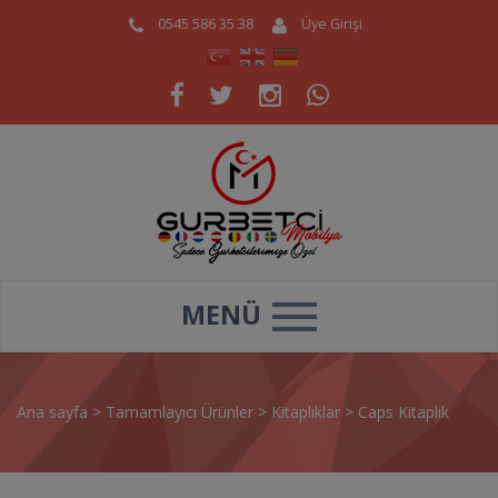
0545 586 35 38
Üye Girişi
MENÜ
Ana sayfa
>
Tamamlayıcı Ürünler
>
Kitaplıklar
>
Caps Kitaplık