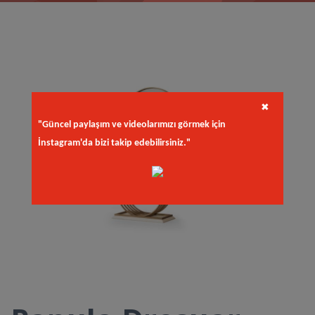
✖
"Güncel paylaşım ve videolarımızı görmek için
İnstagram'da bizi takip edebilirsiniz."