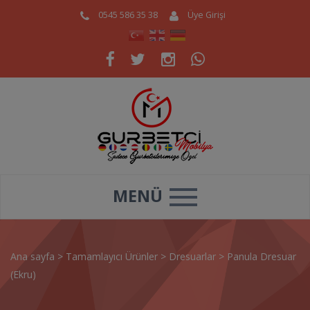
0545 586 35 38
Üye Girişi
MENÜ
Ana sayfa
>
Tamamlayıcı Ürünler
>
Dresuarlar
>
Panula Dresuar
(Ekru)