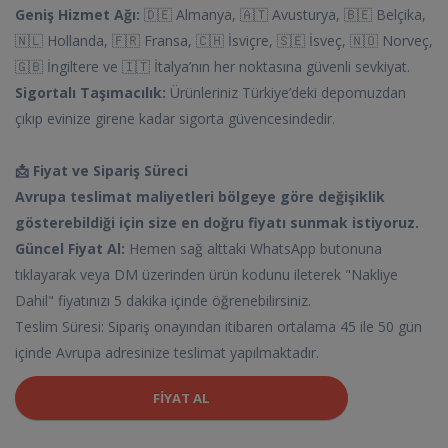
Geniş Hizmet Ağı:
🇩🇪 Almanya, 🇦🇹 Avusturya, 🇧🇪 Belçika,
🇳🇱 Hollanda, 🇫🇷 Fransa, 🇨🇭 İsviçre, 🇸🇪 İsveç, 🇳🇴 Norveç,
🇬🇧 İngiltere ve 🇮🇹 İtalya’nın her noktasına güvenli sevkiyat.
Sigortalı Taşımacılık:
Ürünleriniz Türkiye’deki depomuzdan
çıkıp evinize girene kadar sigorta güvencesindedir.
📩 Fiyat ve Sipariş Süreci
Avrupa teslimat maliyetleri bölgeye göre değişiklik
gösterebildiği için size en doğru fiyatı sunmak istiyoruz.
Güncel Fiyat Al:
Hemen sağ alttaki WhatsApp butonuna
tıklayarak veya DM üzerinden ürün kodunu ileterek "Nakliye
Dahil" fiyatınızı 5 dakika içinde öğrenebilirsiniz.
Teslim Süresi: Sipariş onayından itibaren ortalama 45 ile 50 gün
içinde Avrupa adresinize teslimat yapılmaktadır.
FIYAT AL