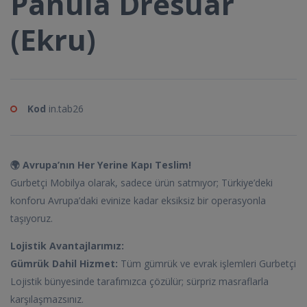
Panula Dresuar
(Ekru)
Kod
in.tab26
🌍 Avrupa’nın Her Yerine Kapı Teslim!
Gurbetçi Mobilya olarak, sadece ürün satmıyor; Türkiye’deki
konforu Avrupa’daki evinize kadar eksiksiz bir operasyonla
taşıyoruz.
Lojistik Avantajlarımız:
Gümrük Dahil Hizmet:
Tüm gümrük ve evrak işlemleri Gurbetçi
Lojistik bünyesinde tarafımızca çözülür; sürpriz masraflarla
karşılaşmazsınız.