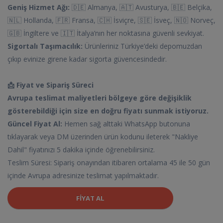
Geniş Hizmet Ağı:
🇩🇪 Almanya, 🇦🇹 Avusturya, 🇧🇪 Belçika,
🇳🇱 Hollanda, 🇫🇷 Fransa, 🇨🇭 İsviçre, 🇸🇪 İsveç, 🇳🇴 Norveç,
🇬🇧 İngiltere ve 🇮🇹 İtalya’nın her noktasına güvenli sevkiyat.
Sigortalı Taşımacılık:
Ürünleriniz Türkiye’deki depomuzdan
çıkıp evinize girene kadar sigorta güvencesindedir.
📩 Fiyat ve Sipariş Süreci
Avrupa teslimat maliyetleri bölgeye göre değişiklik
gösterebildiği için size en doğru fiyatı sunmak istiyoruz.
Güncel Fiyat Al:
Hemen sağ alttaki WhatsApp butonuna
tıklayarak veya DM üzerinden ürün kodunu ileterek "Nakliye
Dahil" fiyatınızı 5 dakika içinde öğrenebilirsiniz.
Teslim Süresi: Sipariş onayından itibaren ortalama 45 ile 50 gün
içinde Avrupa adresinize teslimat yapılmaktadır.
FIYAT AL