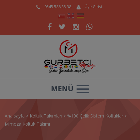
0545 586 35 38
Üye Girişi
MENÜ
Ana sayfa
>
Koltuk Takımları
>
%100 Çelik Sistem Koltuklar
>
Mimoza Koltuk Takımı