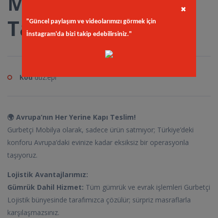
Mimoza Koltuk
✖
Takımı
"Güncel paylaşım ve videolarımızı görmek için
İnstagram'da bizi takip edebilirsiniz."
Kod
düz.epi
🌍 Avrupa’nın Her Yerine Kapı Teslim!
Gurbetçi Mobilya olarak, sadece ürün satmıyor; Türkiye’deki
konforu Avrupa’daki evinize kadar eksiksiz bir operasyonla
taşıyoruz.
Lojistik Avantajlarımız:
Gümrük Dahil Hizmet:
Tüm gümrük ve evrak işlemleri Gurbetçi
Lojistik bünyesinde tarafımızca çözülür; sürpriz masraflarla
karşılaşmazsınız.