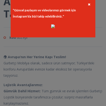
Aperto Koltuk
✖
Takımı
"Güncel paylaşım ve videolarımızı görmek için
İnstagram'da bizi takip edebilirsiniz."
Kod
düz.epi
🌍 Avrupa’nın Her Yerine Kapı Teslim!
Gurbetçi Mobilya olarak, sadece ürün satmıyor; Türkiye’deki
konforu Avrupa’daki evinize kadar eksiksiz bir operasyonla
taşıyoruz.
Lojistik Avantajlarımız:
Gümrük Dahil Hizmet:
Tüm gümrük ve evrak işlemleri Gurbetçi
Lojistik bünyesinde tarafımızca çözülür; sürpriz masraflarla
karşılaşmazsınız.