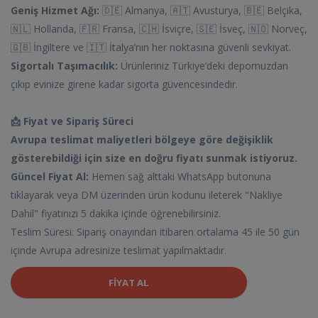
Geniş Hizmet Ağı:
🇩🇪 Almanya, 🇦🇹 Avusturya, 🇧🇪 Belçika,
🇳🇱 Hollanda, 🇫🇷 Fransa, 🇨🇭 İsviçre, 🇸🇪 İsveç, 🇳🇴 Norveç,
🇬🇧 İngiltere ve 🇮🇹 İtalya’nın her noktasına güvenli sevkiyat.
Sigortalı Taşımacılık:
Ürünleriniz Türkiye’deki depomuzdan
çıkıp evinize girene kadar sigorta güvencesindedir.
📩 Fiyat ve Sipariş Süreci
Avrupa teslimat maliyetleri bölgeye göre değişiklik
gösterebildiği için size en doğru fiyatı sunmak istiyoruz.
Güncel Fiyat Al:
Hemen sağ alttaki WhatsApp butonuna
tıklayarak veya DM üzerinden ürün kodunu ileterek "Nakliye
Dahil" fiyatınızı 5 dakika içinde öğrenebilirsiniz.
Teslim Süresi: Sipariş onayından itibaren ortalama 45 ile 50 gün
içinde Avrupa adresinize teslimat yapılmaktadır.
FIYAT AL