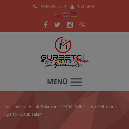
0545 586 35 38
Üye Girişi
MENÜ
Ana sayfa
>
Koltuk Takımları
>
%100 Çelik Sistem Koltuklar
>
Aperto Koltuk Takımı