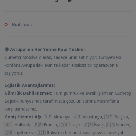
Kod
in.buc
🌍 Avrupa’nın Her Yerine Kapı Teslim!
Gurbetçi Mobilya olarak, sadece ürün satmıyor; Türkiye’deki
konforu Avrupa’daki evinize kadar eksiksiz bir operasyonla
taşıyoruz.
Lojistik Avantajlarımız:
Gümrük Dahil Hizmet:
Tüm gümrük ve evrak işlemleri Gurbetçi
Lojistik bünyesinde tarafımızca çözülür; sürpriz masraflarla
karşılaşmazsınız.
Geniş Hizmet Ağı:
🇩🇪 Almanya, 🇦🇹 Avusturya, 🇧🇪 Belçika,
🇳🇱 Hollanda, 🇫🇷 Fransa, 🇨🇭 İsviçre, 🇸🇪 İsveç, 🇳🇴 Norveç,
🇬🇧 İngiltere ve 🇮🇹 İtalya’nın her noktasına güvenli sevkiyat.