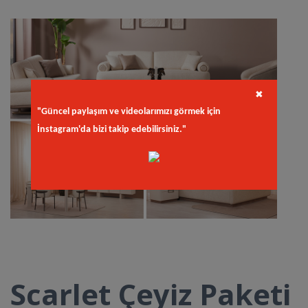
✖
"Güncel paylaşım ve videolarımızı görmek için
İnstagram'da bizi takip edebilirsiniz."
Scarlet Çeyiz Paketi