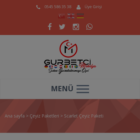
0545 586 35 38
Üye Girişi
MENÜ
Ana sayfa
>
Çeyiz Paketleri
>
Scarlet Çeyiz Paketi