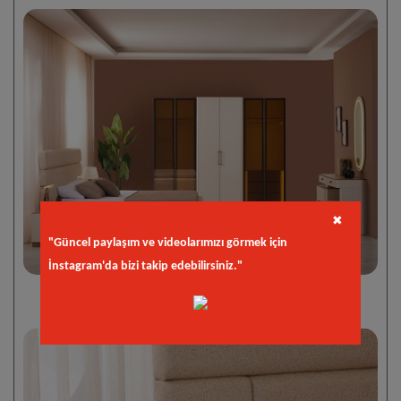
✖
"Güncel paylaşım ve videolarımızı görmek için
İnstagram'da bizi takip edebilirsiniz."