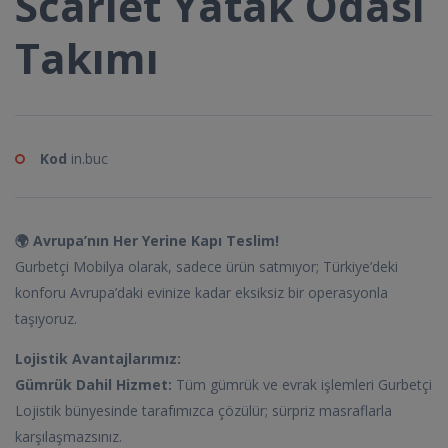
Scarlet Yatak Odası
Takımı
Kod
in.buc
🌍 Avrupa’nın Her Yerine Kapı Teslim!
Gurbetçi Mobilya olarak, sadece ürün satmıyor; Türkiye’deki
konforu Avrupa’daki evinize kadar eksiksiz bir operasyonla
taşıyoruz.
Lojistik Avantajlarımız:
Gümrük Dahil Hizmet:
Tüm gümrük ve evrak işlemleri Gurbetçi
Lojistik bünyesinde tarafımızca çözülür; sürpriz masraflarla
karşılaşmazsınız.