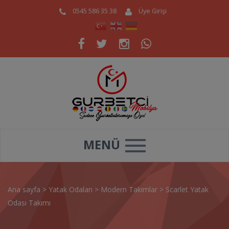
0545 586 35 38
Üye Girişi
MENÜ
Ana sayfa
>
Yatak Odaları
>
Modern Takımlar
>
Scarlet Yatak
Odası Takımı