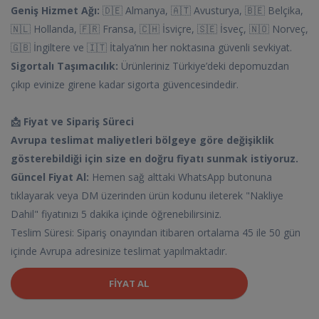
Geniş Hizmet Ağı:
🇩🇪 Almanya, 🇦🇹 Avusturya, 🇧🇪 Belçika,
🇳🇱 Hollanda, 🇫🇷 Fransa, 🇨🇭 İsviçre, 🇸🇪 İsveç, 🇳🇴 Norveç,
🇬🇧 İngiltere ve 🇮🇹 İtalya’nın her noktasına güvenli sevkiyat.
Sigortalı Taşımacılık:
Ürünleriniz Türkiye’deki depomuzdan
çıkıp evinize girene kadar sigorta güvencesindedir.
📩 Fiyat ve Sipariş Süreci
Avrupa teslimat maliyetleri bölgeye göre değişiklik
gösterebildiği için size en doğru fiyatı sunmak istiyoruz.
Güncel Fiyat Al:
Hemen sağ alttaki WhatsApp butonuna
tıklayarak veya DM üzerinden ürün kodunu ileterek "Nakliye
Dahil" fiyatınızı 5 dakika içinde öğrenebilirsiniz.
Teslim Süresi: Sipariş onayından itibaren ortalama 45 ile 50 gün
içinde Avrupa adresinize teslimat yapılmaktadır.
FIYAT AL