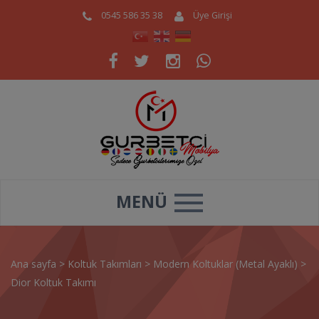
0545 586 35 38
Üye Girişi
MENÜ
Ana sayfa
>
Koltuk Takımları
>
Modern Koltuklar (Metal Ayaklı)
>
Dior Koltuk Takımı