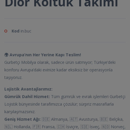
Dior Koltuk Takımı
Kod
in.buc
🌍 Avrupa’nın Her Yerine Kapı Teslim!
Gurbetçi Mobilya olarak, sadece ürün satmıyor; Türkiye’deki
konforu Avrupa’daki evinize kadar eksiksiz bir operasyonla
taşıyoruz.
Lojistik Avantajlarımız:
Gümrük Dahil Hizmet:
Tüm gümrük ve evrak işlemleri Gurbetçi
Lojistik bünyesinde tarafımızca çözülür; sürpriz masraflarla
karşılaşmazsınız.
Geniş Hizmet Ağı:
🇩🇪 Almanya, 🇦🇹 Avusturya, 🇧🇪 Belçika,
🇳🇱 Hollanda, 🇫🇷 Fransa, 🇨🇭 İsviçre, 🇸🇪 İsveç, 🇳🇴 Norveç,