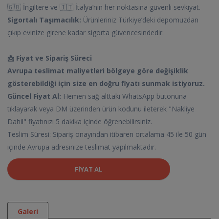
🇬🇧 İngiltere ve 🇮🇹 İtalya’nın her noktasına güvenli sevkiyat.
Sigortalı Taşımacılık:
Ürünleriniz Türkiye’deki depomuzdan
çıkıp evinize girene kadar sigorta güvencesindedir.
📩 Fiyat ve Sipariş Süreci
Avrupa teslimat maliyetleri bölgeye göre değişiklik
gösterebildiği için size en doğru fiyatı sunmak istiyoruz.
Güncel Fiyat Al:
Hemen sağ alttaki WhatsApp butonuna
tıklayarak veya DM üzerinden ürün kodunu ileterek "Nakliye
Dahil" fiyatınızı 5 dakika içinde öğrenebilirsiniz.
Teslim Süresi: Sipariş onayından itibaren ortalama 45 ile 50 gün
içinde Avrupa adresinize teslimat yapılmaktadır.
FIYAT AL
Galeri