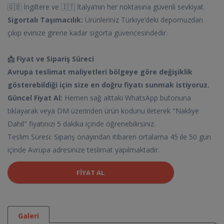
🇬🇧 İngiltere ve 🇮🇹 İtalya’nın her noktasına güvenli sevkiyat.
Sigortalı Taşımacılık:
Ürünleriniz Türkiye’deki depomuzdan
çıkıp evinize girene kadar sigorta güvencesindedir.
📩 Fiyat ve Sipariş Süreci
Avrupa teslimat maliyetleri bölgeye göre değişiklik
gösterebildiği için size en doğru fiyatı sunmak istiyoruz.
Güncel Fiyat Al:
Hemen sağ alttaki WhatsApp butonuna
tıklayarak veya DM üzerinden ürün kodunu ileterek "Nakliye
Dahil" fiyatınızı 5 dakika içinde öğrenebilirsiniz.
Teslim Süresi: Sipariş onayından itibaren ortalama 45 ile 50 gün
içinde Avrupa adresinize teslimat yapılmaktadır.
FIYAT AL
Galeri