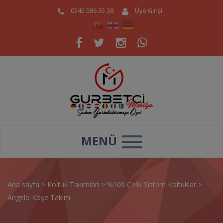
0545 586 35 38
Üye Girişi
MENÜ
Ana sayfa
>
Koltuk Takımları
>
%100 Çelik Sistem Koltuklar
>
Angelo Köşe Takımı