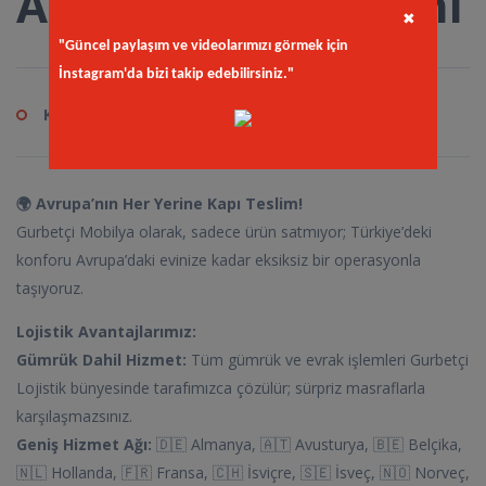
Angelo Köşe Takımı
✖
"Güncel paylaşım ve videolarımızı görmek için
İnstagram'da bizi takip edebilirsiniz."
Kod
düz.epi
🌍 Avrupa’nın Her Yerine Kapı Teslim!
Gurbetçi Mobilya olarak, sadece ürün satmıyor; Türkiye’deki
konforu Avrupa’daki evinize kadar eksiksiz bir operasyonla
taşıyoruz.
Lojistik Avantajlarımız:
Gümrük Dahil Hizmet:
Tüm gümrük ve evrak işlemleri Gurbetçi
Lojistik bünyesinde tarafımızca çözülür; sürpriz masraflarla
karşılaşmazsınız.
Geniş Hizmet Ağı:
🇩🇪 Almanya, 🇦🇹 Avusturya, 🇧🇪 Belçika,
🇳🇱 Hollanda, 🇫🇷 Fransa, 🇨🇭 İsviçre, 🇸🇪 İsveç, 🇳🇴 Norveç,