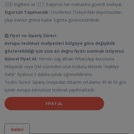
🇬🇧 İngiltere ve 🇮🇹 İtalya’nın her noktasına güvenli sevkiyat.
Sigortalı Taşımacılık:
Ürünleriniz Türkiye’deki depomuzdan
çıkıp evinize girene kadar sigorta güvencesindedir.
📩 Fiyat ve Sipariş Süreci
Avrupa teslimat maliyetleri bölgeye göre değişiklik
gösterebildiği için size en doğru fiyatı sunmak istiyoruz.
Güncel Fiyat Al:
Hemen sağ alttaki WhatsApp butonuna
tıklayarak veya DM üzerinden ürün kodunu ileterek "Nakliye
Dahil" fiyatınızı 5 dakika içinde öğrenebilirsiniz.
Teslim Süresi: Sipariş onayından itibaren ortalama 45 ile 50 gün
içinde Avrupa adresinize teslimat yapılmaktadır.
FIYAT AL
Galeri