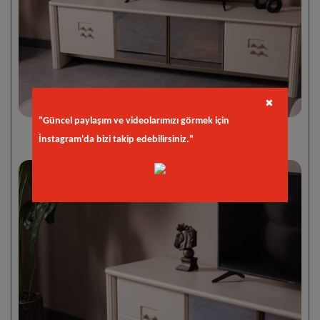
✖
"Güncel paylaşım ve videolarımızı görmek için
İnstagram'da bizi takip edebilirsiniz."