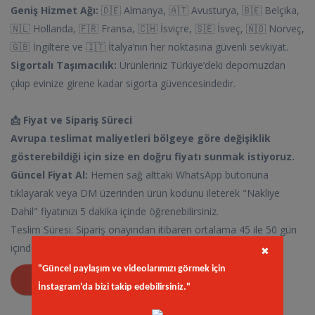
Geniş Hizmet Ağı:
🇩🇪 Almanya, 🇦🇹 Avusturya, 🇧🇪 Belçika,
🇳🇱 Hollanda, 🇫🇷 Fransa, 🇨🇭 İsviçre, 🇸🇪 İsveç, 🇳🇴 Norveç,
🇬🇧 İngiltere ve 🇮🇹 İtalya’nın her noktasına güvenli sevkiyat.
Sigortalı Taşımacılık:
Ürünleriniz Türkiye’deki depomuzdan
çıkıp evinize girene kadar sigorta güvencesindedir.
📩 Fiyat ve Sipariş Süreci
Avrupa teslimat maliyetleri bölgeye göre değişiklik
gösterebildiği için size en doğru fiyatı sunmak istiyoruz.
Güncel Fiyat Al:
Hemen sağ alttaki WhatsApp butonuna
tıklayarak veya DM üzerinden ürün kodunu ileterek "Nakliye
Dahil" fiyatınızı 5 dakika içinde öğrenebilirsiniz.
Teslim Süresi: Sipariş onayından itibaren ortalama 45 ile 50 gün
içinde Avrupa adresinize teslimat yapılmaktadır.
✖
"Güncel paylaşım ve videolarımızı görmek için
FIYAT AL
İnstagram'da bizi takip edebilirsiniz."