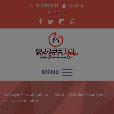
0545 586 35 38
Üye Girişi
MENÜ
Ana sayfa
>
Koltuk Takımları
>
Modern Koltuklar (Metal Ayaklı)
>
Deluxe Koltuk Takımı