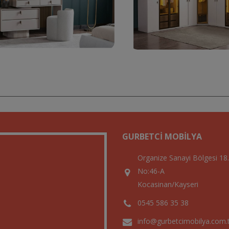
GURBETCI MOBILYA
Organize Sanayi Bölgesi 18
No:46-A
Kocasinan/Kayseri
0545 586 35 38
info@gurbetcimobilya.com.