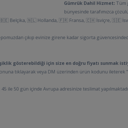
Gümrük Dahil Hizmet:
Tüm g
bünyesinde tarafımızca çözülür
🇪 Belçika, 🇳🇱 Hollanda, 🇫🇷 Fransa, 🇨🇭 İsviçre, 🇸🇪 İsve
epomuzdan çıkıp evinize girene kadar sigorta güvencesinded
klik gösterebildiği için size en doğru fiyatı sunmak isti
una tıklayarak veya DM üzerinden ürün kodunu ileterek "Nakl
 45 ile 50 gün içinde Avrupa adresinize teslimat yapılmaktadı