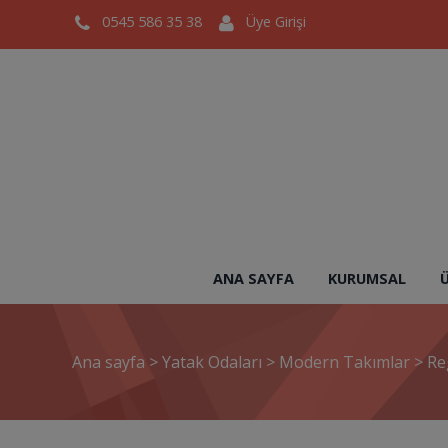
0545 586 35 38
Üye Girişi
ANA SAYFA
KURUMSAL
Ana sayfa
>
Yatak Odaları
>
Modern Takımlar
>
Re