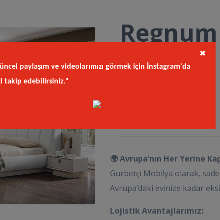
Regnum 
Takımı
✖
üncel paylaşım ve videolarımızı görmek için İnstagram'da
zi takip edebilirsiniz."
Kod
kay.hom
🌍 Avrupa’nın Her Yerine Ka
Gurbetçi Mobilya olarak, sade
Avrupa’daki evinize kadar eksi
Lojistik Avantajlarımız: