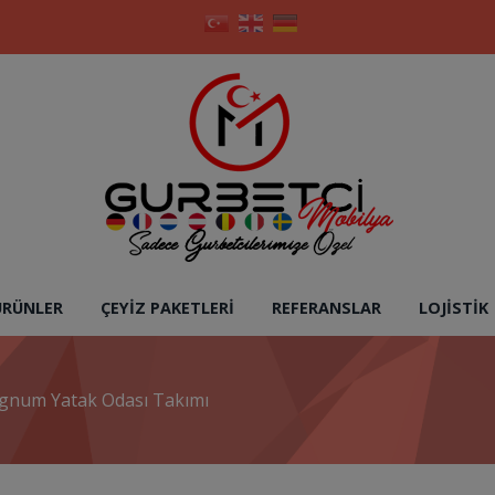
ÜRÜNLER
ÇEYIZ PAKETLERI
REFERANSLAR
LOJISTIK
gnum Yatak Odası Takımı