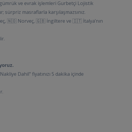
ümrük ve evrak işlemleri Gurbetçi Lojistik
; sürpriz masraflarla karşılaşmazsınız.
ç, 🇳🇴 Norveç, 🇬🇧 İngiltere ve 🇮🇹 İtalya’nın
ir.
yoruz.
iye Dahil" fiyatınızı 5 dakika içinde
r.