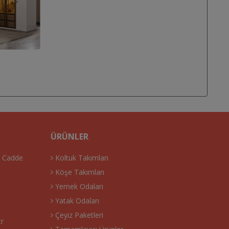
ÜRÜNLER
. Cadde
Koltuk Takımları
Köşe Takımları
Yemek Odaları
Yatak Odaları
Çeyiz Paketleri
tr