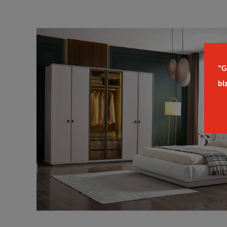
"G
bi