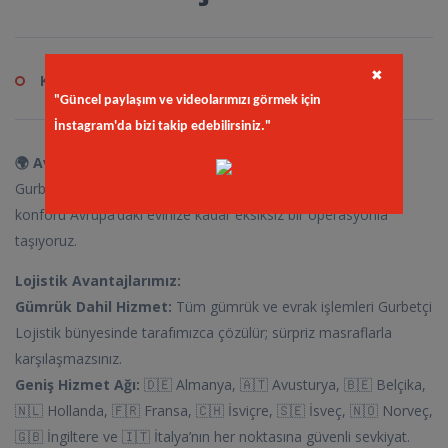
✖
Kod
kay.hom
"Güncel paylaşım ve videolarımızı görmek için
İnstagram'da bizi takip edebilirsiniz."
🌍 Avrupa’nın Her Yerine Kapı Teslim!
Gurbetçi Mobilya olarak, sadece ürün satmıyor; Türkiye’deki
konforu Avrupa’daki evinize kadar eksiksiz bir operasyonla
taşıyoruz.
Lojistik Avantajlarımız:
Gümrük Dahil Hizmet:
Tüm gümrük ve evrak işlemleri Gurbetçi
Lojistik bünyesinde tarafımızca çözülür; sürpriz masraflarla
karşılaşmazsınız.
Geniş Hizmet Ağı:
🇩🇪 Almanya, 🇦🇹 Avusturya, 🇧🇪 Belçika,
🇳🇱 Hollanda, 🇫🇷 Fransa, 🇨🇭 İsviçre, 🇸🇪 İsveç, 🇳🇴 Norveç,
🇬🇧 İngiltere ve 🇮🇹 İtalya’nın her noktasına güvenli sevkiyat.