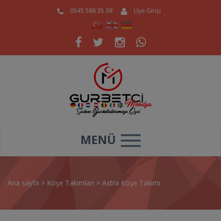
0545 586 35 38
Üye Girişi
MENÜ
Ana sayfa
>
Köşe Takımları
>
Astra Köşe Takımı