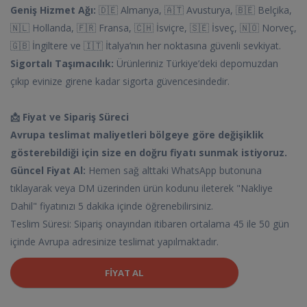
Geniş Hizmet Ağı:
🇩🇪 Almanya, 🇦🇹 Avusturya, 🇧🇪 Belçika,
🇳🇱 Hollanda, 🇫🇷 Fransa, 🇨🇭 İsviçre, 🇸🇪 İsveç, 🇳🇴 Norveç,
🇬🇧 İngiltere ve 🇮🇹 İtalya’nın her noktasına güvenli sevkiyat.
Sigortalı Taşımacılık:
Ürünleriniz Türkiye’deki depomuzdan
çıkıp evinize girene kadar sigorta güvencesindedir.
📩 Fiyat ve Sipariş Süreci
Avrupa teslimat maliyetleri bölgeye göre değişiklik
gösterebildiği için size en doğru fiyatı sunmak istiyoruz.
Güncel Fiyat Al:
Hemen sağ alttaki WhatsApp butonuna
tıklayarak veya DM üzerinden ürün kodunu ileterek "Nakliye
Dahil" fiyatınızı 5 dakika içinde öğrenebilirsiniz.
Teslim Süresi: Sipariş onayından itibaren ortalama 45 ile 50 gün
içinde Avrupa adresinize teslimat yapılmaktadır.
FIYAT AL