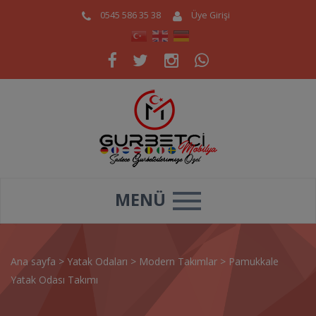
0545 586 35 38
Üye Girişi
MENÜ
Ana sayfa
>
Yatak Odaları
>
Modern Takımlar
>
Pamukkale
Yatak Odası Takımı