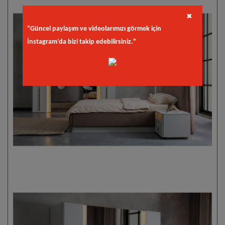
✖
"Güncel paylaşım ve videolarımızı görmek için
İnstagram'da bizi takip edebilirsiniz."