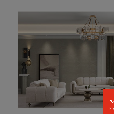
"G
bi