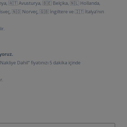
ya, 🇦🇹 Avusturya, 🇧🇪 Belçika, 🇳🇱 Hollanda,
İsveç, 🇳🇴 Norveç, 🇬🇧 İngiltere ve 🇮🇹 İtalya’nın
ir.
yoruz.
iye Dahil" fiyatınızı 5 dakika içinde
r.