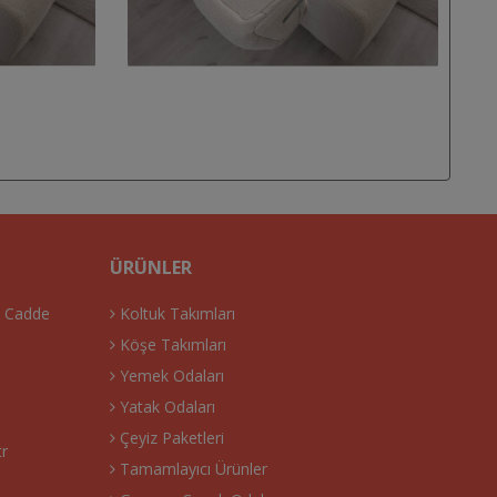
ÜRÜNLER
. Cadde
Koltuk Takımları
Köşe Takımları
Yemek Odaları
Yatak Odaları
Çeyiz Paketleri
tr
Tamamlayıcı Ürünler