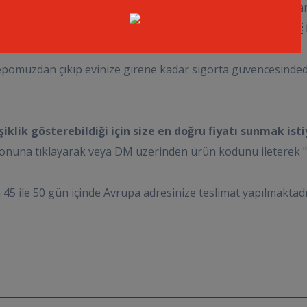
Geniş Hizmet Ağı:
🇩🇪 Alman
🇫🇷 Fransa, 🇨🇭 İsviçre, 🇸🇪 
epomuzdan çıkıp evinize girene kadar sigorta güvencesinded
klik gösterebildiği için size en doğru fiyatı sunmak isti
una tıklayarak veya DM üzerinden ürün kodunu ileterek "Nakl
 45 ile 50 gün içinde Avrupa adresinize teslimat yapılmaktadı