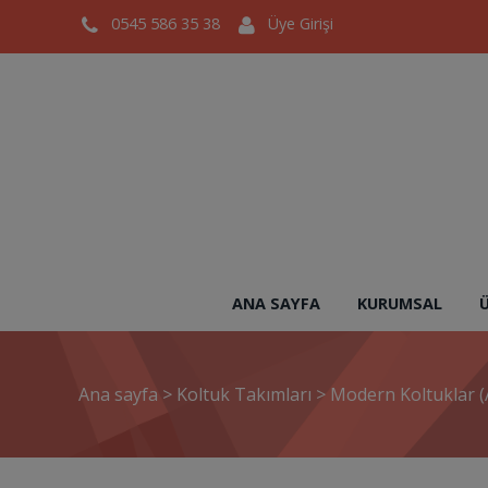
0545 586 35 38
Üye Girişi
ANA SAYFA
KURUMSAL
Ana sayfa
>
Koltuk Takımları
>
Modern Koltuklar (