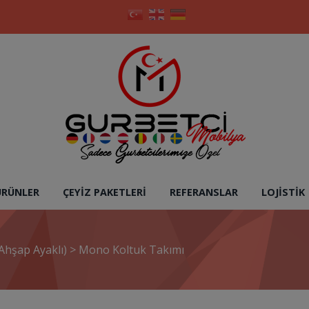
ÜRÜNLER
ÇEYIZ PAKETLERI
REFERANSLAR
LOJISTIK
Ahşap Ayaklı)
>
Mono Koltuk Takımı