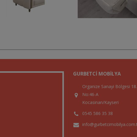
GURBETCI MOBILYA
Organize Sanayi Bölgesi 18
No:46-A
Kocasinan/Kayseri
0545 586 35 38
info@gurbetcimobilya.com.