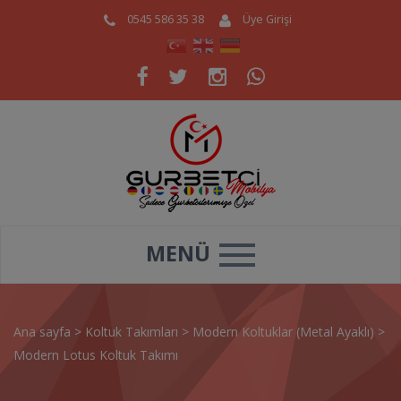
0545 586 35 38
Üye Girişi
MENÜ
Ana sayfa
>
Koltuk Takımları
>
Modern Koltuklar (Metal Ayaklı)
>
Modern Lotus Koltuk Takımı