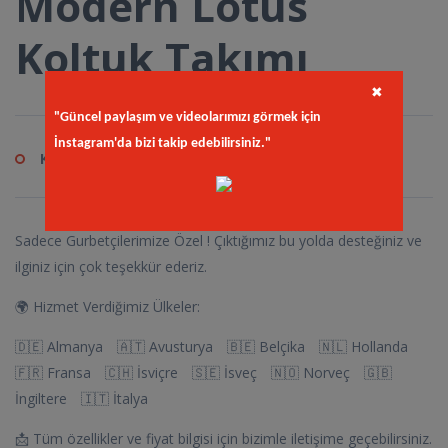
Modern Lotus
Koltuk Takımı
✖
"Güncel paylaşım ve videolarımızı görmek için
İnstagram'da bizi takip edebilirsiniz."
Kod
in.sem
Sadece Gurbetçilerimize Özel ! Çıktığımız bu yolda desteğiniz ve
ilginiz için çok teşekkür ederiz.
🌍 Hizmet Verdiğimiz Ülkeler:
🇩🇪 Almanya 🇦🇹 Avusturya 🇧🇪 Belçika 🇳🇱 Hollanda
🇫🇷 Fransa 🇨🇭 İsviçre 🇸🇪 İsveç 🇳🇴 Norveç 🇬🇧
İngiltere 🇮🇹 İtalya
📩 Tüm özellikler ve fiyat bilgisi için bizimle iletişime geçebilirsiniz.