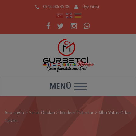
0545 586 35 38
Üye Girişi
MENÜ
Ana sayfa
>
Yatak Odaları
>
Modern Takımlar
>
Alba Yatak Odası
Takımı