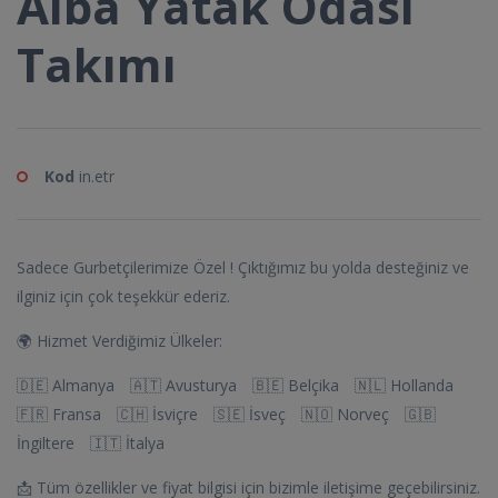
Alba Yatak Odası
Takımı
Kod
in.etr
Sadece Gurbetçilerimize Özel ! Çıktığımız bu yolda desteğiniz ve
ilginiz için çok teşekkür ederiz.
🌍 Hizmet Verdiğimiz Ülkeler:
🇩🇪 Almanya 🇦🇹 Avusturya 🇧🇪 Belçika 🇳🇱 Hollanda
🇫🇷 Fransa 🇨🇭 İsviçre 🇸🇪 İsveç 🇳🇴 Norveç 🇬🇧
İngiltere 🇮🇹 İtalya
📩 Tüm özellikler ve fiyat bilgisi için bizimle iletişime geçebilirsiniz.