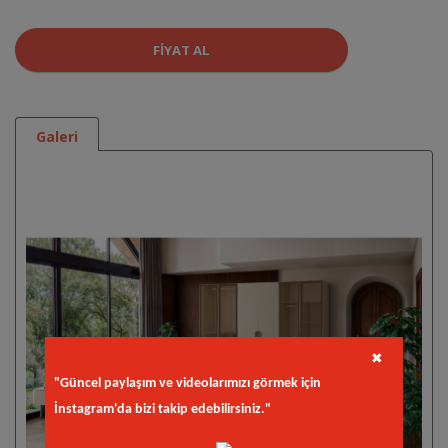
FIYAT AL
Galeri
✖
"Güncel paylaşım ve videolarımızı görmek için
İnstagram'da bizi takip edebilirsiniz."