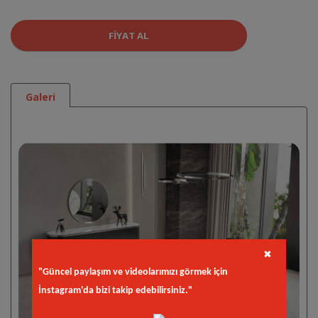
FIYAT AL
Galeri
✖
"Güncel paylaşım ve videolarımızı görmek için
İnstagram'da bizi takip edebilirsiniz."