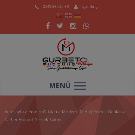
0545 586 35 38
Üye Girişi
MENÜ
Ana sayfa
>
Yemek Odaları
>
Modern (Metal) Yemek Odaları
>
Cartier Antrasit Yemek Salonu