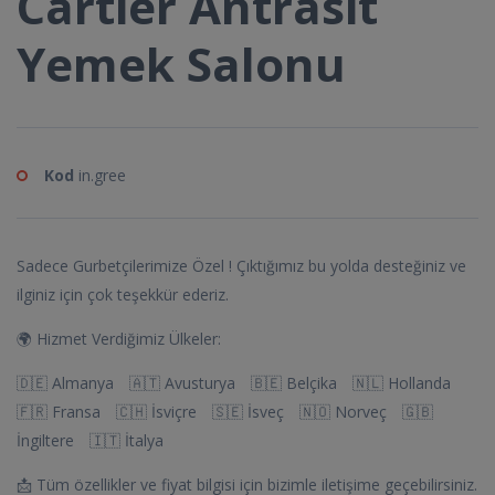
Cartier Antrasit
Yemek Salonu
Kod
in.gree
Sadece Gurbetçilerimize Özel ! Çıktığımız bu yolda desteğiniz ve
ilginiz için çok teşekkür ederiz.
🌍 Hizmet Verdiğimiz Ülkeler:
🇩🇪 Almanya 🇦🇹 Avusturya 🇧🇪 Belçika 🇳🇱 Hollanda
🇫🇷 Fransa 🇨🇭 İsviçre 🇸🇪 İsveç 🇳🇴 Norveç 🇬🇧
İngiltere 🇮🇹 İtalya
📩 Tüm özellikler ve fiyat bilgisi için bizimle iletişime geçebilirsiniz.