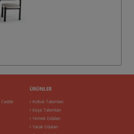
ÜRÜNLER
. Cadde
Koltuk Takımları
Köşe Takımları
Yemek Odaları
Yatak Odaları