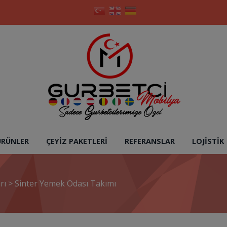
ÜRÜNLER
ÇEYIZ PAKETLERI
REFERANSLAR
LOJISTIK
rı
>
Sinter Yemek Odası Takımı