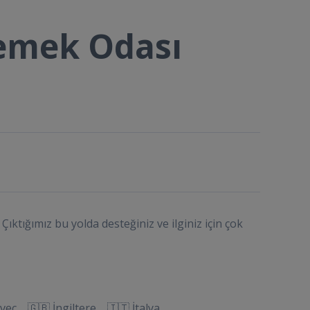
Yemek Odası
Çıktığımız bu yolda desteğiniz ve ilginiz için çok
eç 🇬🇧 İngiltere 🇮🇹 İtalya