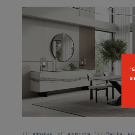
"G
bi
🇩🇪 Almanya 🇦🇹 Avusturya 🇧🇪 Belçika 🇳🇱