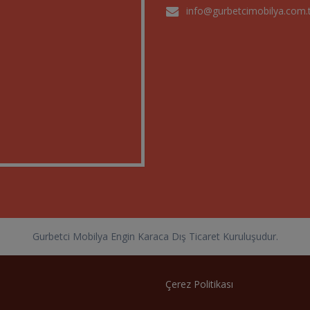
info@gurbetcimobilya.com.
Gurbetci Mobilya Engin Karaca Dış Ticaret Kuruluşudur.
Çerez Politikası