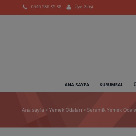
0545 586 35 38
Üye Girişi
ANA SAYFA
KURUMSAL
Ana sayfa
>
Yemek Odaları
>
Seramik Yemek Odala