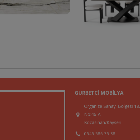
GURBETCI MOBILYA
Organize Sanayi Bölgesi 18
No:46-A
Kocasinan/Kayseri
0545 586 35 38