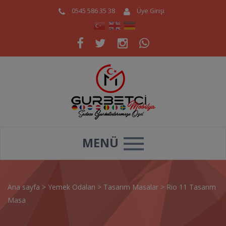
0545 586 35 38
Üye Girişi
MENÜ
Ana sayfa
>
Yemek Odaları
>
Tasarım Masalar
>
Rio 11 Tasarım
Masa