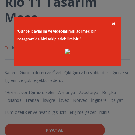
Rio 11 Tasarım
Masa
✖
"Güncel paylaşım ve videolarımızı görmek için
İnstagram'da bizi takip edebilirsiniz."
Kod
in.rio
Sadece Gurbetcilerimize Özel : Çıktığımız bu yolda desteğinize ve
ilgilerinize çok teşekkür ederiz.
"Hizmet verdiğimiz ülkeler; Almanya - Avusturya - Belçika -
Hollanda - Fransa - İsviçre - İsveç - Norveç - İngiltere - İtalya"
Tüm özellikler ve fiyat bilgisi için İletişime geçebilirsiniz.
FIYAT AL