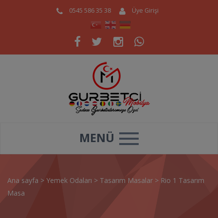
0545 586 35 38
Üye Girişi
MENÜ
Ana sayfa
>
Yemek Odaları
>
Tasarım Masalar
>
Rio 1 Tasarım
Masa