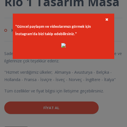
Rio 1 Tasarım Masa
✖
"Güncel paylaşım ve videolarımızı görmek için
Kod
in.rio
İnstagram'da bizi takip edebilirsiniz."
Sadece Gurbetcilerimize Özel : Çıktığımız bu yolda desteğinize ve
ilgilerinize çok teşekkür ederiz.
"Hizmet verdiğimiz ülkeler; Almanya - Avusturya - Belçika -
Hollanda - Fransa - İsviçre - İsveç - Norveç - İngiltere - İtalya"
Tüm özellikler ve fiyat bilgisi için İletişime geçebilirsiniz.
FIYAT AL