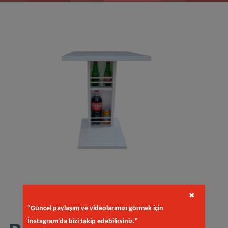
✖
"Güncel paylaşım ve videolarımızı görmek için
İnstagram'da bizi takip edebilirsiniz."