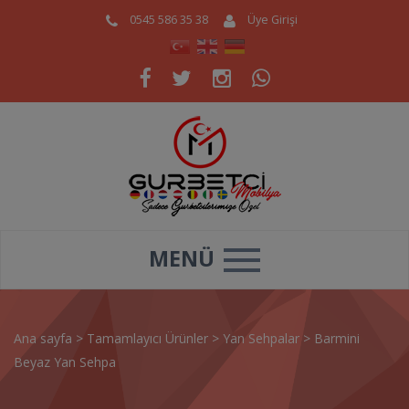
0545 586 35 38
Üye Girişi
MENÜ
Ana sayfa
>
Tamamlayıcı Ürünler
>
Yan Sehpalar
>
Barmini
Beyaz Yan Sehpa