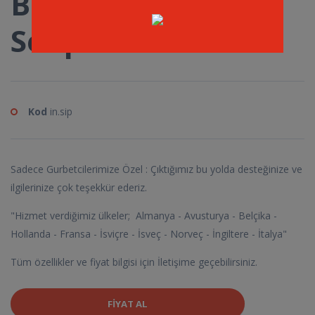
Barmini Beyaz Yan
Sehpa
Kod
in.sip
Sadece Gurbetcilerimize Özel : Çıktığımız bu yolda desteğinize ve
ilgilerinize çok teşekkür ederiz.
"Hizmet verdiğimiz ülkeler; Almanya - Avusturya - Belçika -
Hollanda - Fransa - İsviçre - İsveç - Norveç - İngiltere - İtalya"
Tüm özellikler ve fiyat bilgisi için İletişime geçebilirsiniz.
FIYAT AL