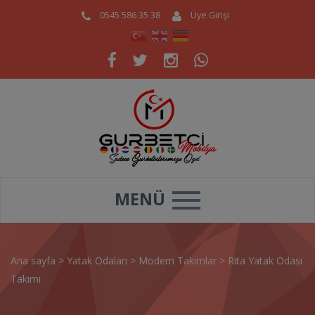
0545 586 35 38
Üye Girişi
MENÜ
Ana sayfa
>
Yatak Odaları
>
Modern Takımlar
>
Rita Yatak Odası
Takımı