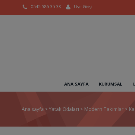
0545 586 35 38
Üye Girişi
ANA SAYFA
KURUMSAL
Ana sayfa
>
Yatak Odaları
>
Modern Takımlar
>
Ka