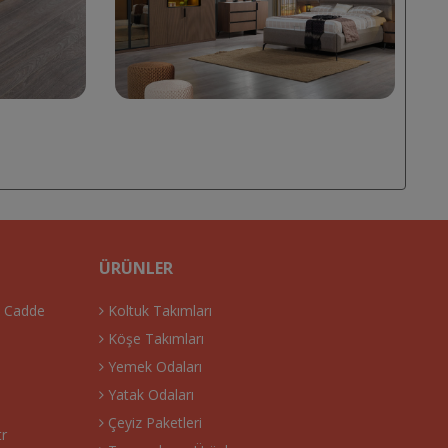
ÜRÜNLER
. Cadde
Koltuk Takımları
Köşe Takımları
Yemek Odaları
Yatak Odaları
Çeyiz Paketleri
tr