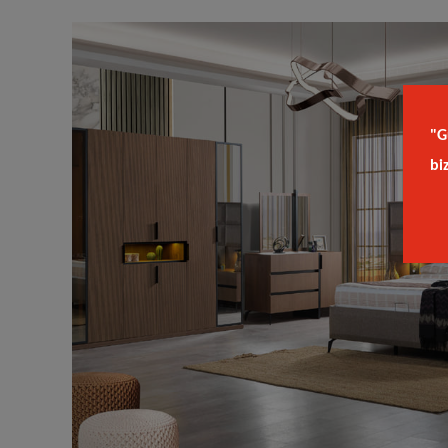
"G
bi