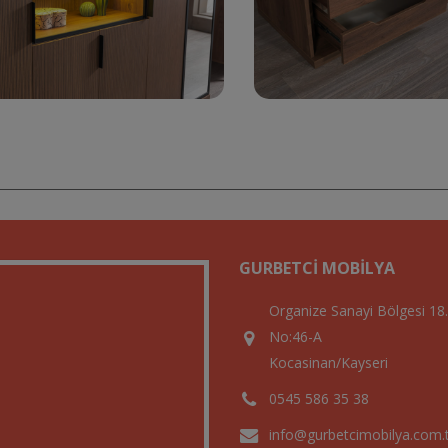
GURBETCI MOBILYA
Organize Sanayi Bölgesi 18
No:46-A
Kocasinan/Kayseri
0545 586 35 38
info@gurbetcimobilya.com.