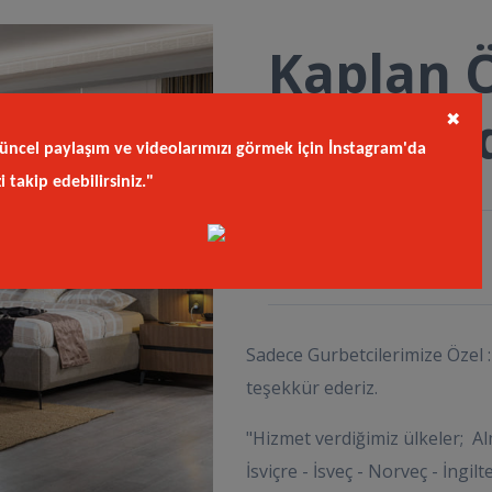
Kaplan Ö
Yatak O
✖
üncel paylaşım ve videolarımızı görmek için İnstagram'da
zi takip edebilirsiniz."
Kod
in.sip
Sadece Gurbetcilerimize Özel : 
teşekkür ederiz.
"Hizmet verdiğimiz ülkeler; Al
İsviçre - İsveç - Norveç - İngilte