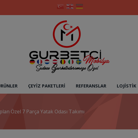
ÜRÜNLER
ÇEYIZ PAKETLERI
REFERANSLAR
LOJISTIK
plan Özel 7 Parça Yatak Odası Takımı