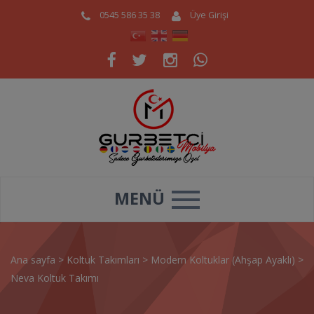
0545 586 35 38
Üye Girişi
MENÜ
Ana sayfa
>
Koltuk Takımları
>
Modern Koltuklar (Ahşap Ayaklı)
>
Neva Koltuk Takımı