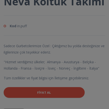
Neva Koltuk Takımı
Kod
in.puff
Sadece Gurbetcilerimize Özel : Çıktığımız bu yolda desteğinize ve
ilgilerinize çok teşekkür ederiz.
"Hizmet verdiğimiz ülkeler; Almanya - Avusturya - Belçika -
Hollanda - Fransa - İsviçre - İsveç - Norveç - İngiltere - İtalya"
Tüm özellikler ve fiyat bilgisi için İletişime geçebilirsiniz.
FIYAT AL