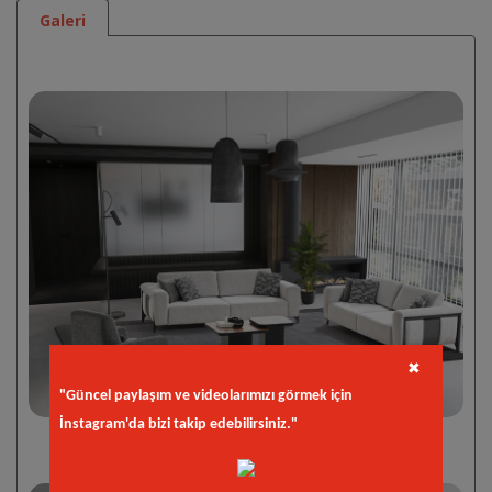
Galeri
✖
"Güncel paylaşım ve videolarımızı görmek için
İnstagram'da bizi takip edebilirsiniz."