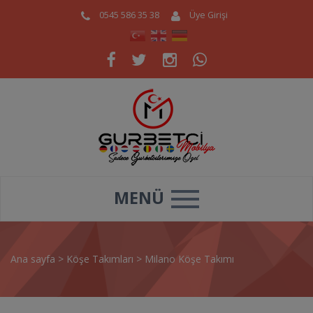
0545 586 35 38
Üye Girişi
MENÜ
Ana sayfa
>
Köşe Takımları
>
Milano Köşe Takımı