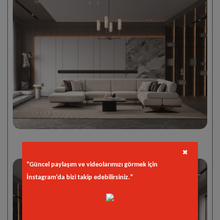
✖
"Güncel paylaşım ve videolarımızı görmek için
İnstagram'da bizi takip edebilirsiniz."