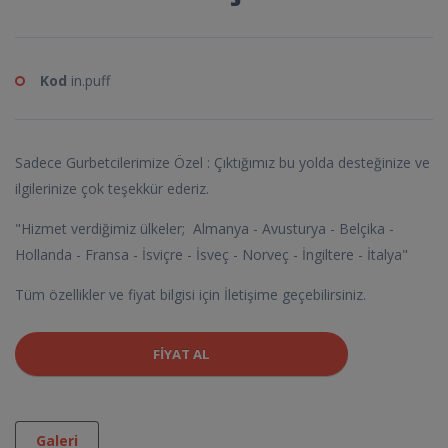
Kod
in.puff
Sadece Gurbetcilerimize Özel : Çıktığımız bu yolda desteğinize ve
ilgilerinize çok teşekkür ederiz.
"Hizmet verdiğimiz ülkeler; Almanya - Avusturya - Belçika -
Hollanda - Fransa - İsviçre - İsveç - Norveç - İngiltere - İtalya"
Tüm özellikler ve fiyat bilgisi için İletişime geçebilirsiniz.
FIYAT AL
Galeri