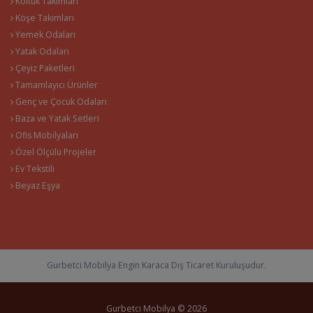
Koltuk Takımları
Köşe Takımları
Yemek Odaları
Yatak Odaları
Çeyiz Paketleri
Tamamlayıcı Ürünler
Genç ve Çocuk Odaları
Baza ve Yatak Setleri
Ofis Mobilyaları
Özel Ölçülü Projeler
Ev Tekstili
Beyaz Eşya
Gurbetci Mobilya Engin Karaca Dış Ticaret Kuruluşudur.
Gurbetci Mobilya © 2026