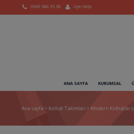
0545 586 35 38
Üye Girişi
ANA SAYFA
KURUMSAL
Ana sayfa
>
Koltuk Takımları
>
Modern Koltuklar (