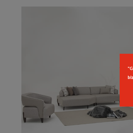
"G
bi