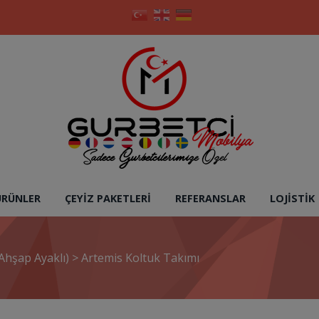
ÜRÜNLER
ÇEYIZ PAKETLERI
REFERANSLAR
LOJISTIK
Ahşap Ayaklı)
>
Artemis Koltuk Takımı