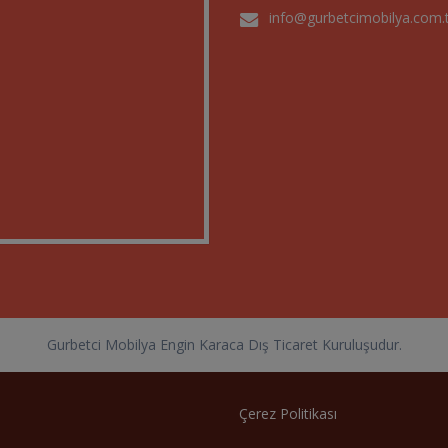
info@gurbetcimobilya.com.
Gurbetci Mobilya Engin Karaca Dış Ticaret Kuruluşudur.
Çerez Politikası