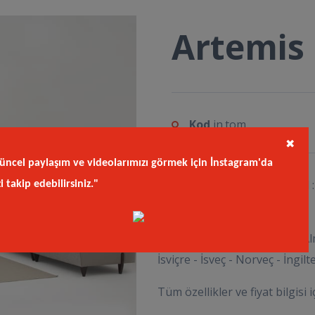
Artemis
Kod
in.tom
✖
üncel paylaşım ve videolarımızı görmek için İnstagram'da
Sadece Gurbetcilerimize Özel : 
zi takip edebilirsiniz."
teşekkür ederiz.
"Hizmet verdiğimiz ülkeler; Al
İsviçre - İsveç - Norveç - İngilte
Tüm özellikler ve fiyat bilgisi i