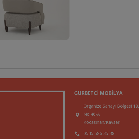
GURBETCI MOBILYA
Organize Sanayi Bölgesi 18
No:46-A
Kocasinan/Kayseri
0545 586 35 38