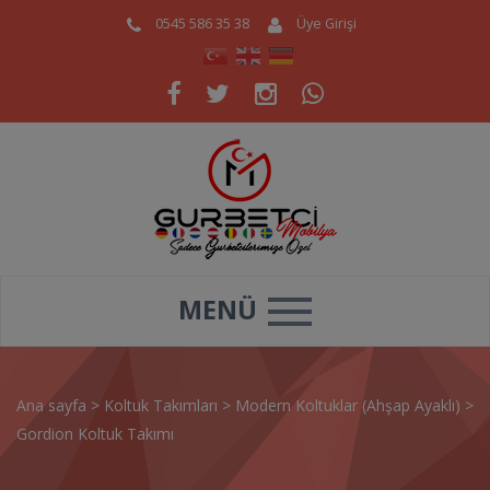
0545 586 35 38
Üye Girişi
MENÜ
Ana sayfa
>
Koltuk Takımları
>
Modern Koltuklar (Ahşap Ayaklı)
>
Gordion Koltuk Takımı