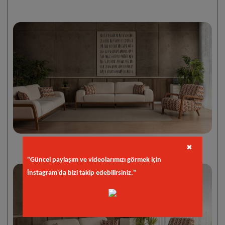
✖
"Güncel paylaşım ve videolarımızı görmek için
İnstagram'da bizi takip edebilirsiniz."