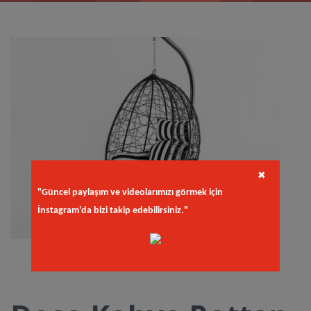
✖
"Güncel paylaşım ve videolarımızı görmek için
İnstagram'da bizi takip edebilirsiniz."