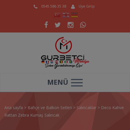
0545 586 35 38
Üye Girişi
MENÜ
Ana sayfa
>
Bahçe ve Balkon Setleri
>
Salıncaklar
>
Deco Kahve
Rattan Zebra Kumaş Salıncak