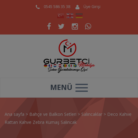
0545 586 35 38
Üye Girişi
MENÜ
Ana sayfa
>
Bahçe ve Balkon Setleri
>
Salıncaklar
>
Deco Kahve
Rattan Kahve Zebra Kumaş Salıncak