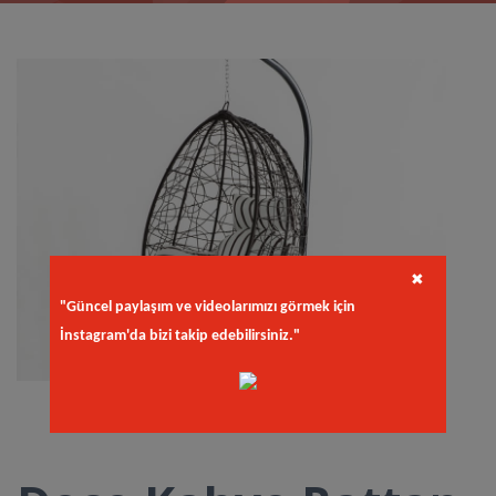
✖
"Güncel paylaşım ve videolarımızı görmek için
İnstagram'da bizi takip edebilirsiniz."