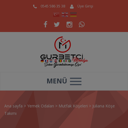
0545 586 35 38
Üye Girişi
MENÜ
Ana sayfa
>
Yemek Odaları
>
Mutfak Köşeleri
>
Juliana Köşe
Takımı