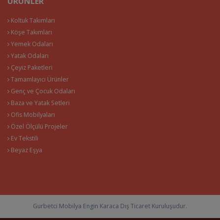
ÜRÜNLER
Koltuk Takımları
Köşe Takımları
Yemek Odaları
Yatak Odaları
Çeyiz Paketleri
Tamamlayıcı Ürünler
Genç ve Çocuk Odaları
Baza ve Yatak Setleri
Ofis Mobilyaları
Özel Ölçülü Projeler
Ev Tekstili
Beyaz Eşya
Gurbetci Mobilya Engin Karaca Dış Ticaret Kuruluşudur.