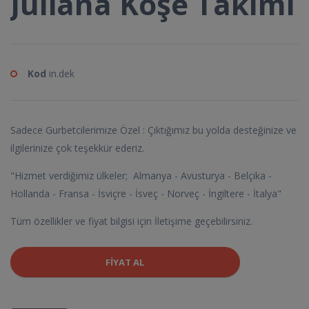
Juliana Köşe Takımı
Kod
in.dek
Sadece Gurbetcilerimize Özel : Çıktığımız bu yolda desteğinize ve
ilgilerinize çok teşekkür ederiz.
"Hizmet verdiğimiz ülkeler; Almanya - Avusturya - Belçika -
Hollanda - Fransa - İsviçre - İsveç - Norveç - İngiltere - İtalya"
Tüm özellikler ve fiyat bilgisi için İletişime geçebilirsiniz.
FIYAT AL