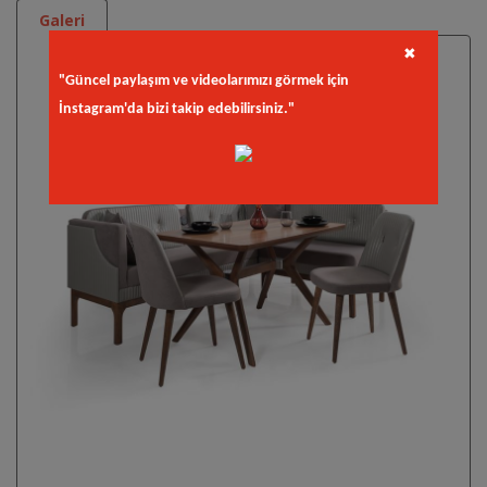
Galeri
✖
"Güncel paylaşım ve videolarımızı görmek için
İnstagram'da bizi takip edebilirsiniz."