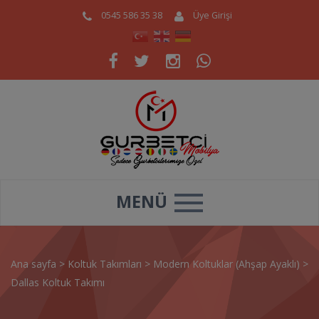
0545 586 35 38
Üye Girişi
MENÜ
Ana sayfa
>
Koltuk Takımları
>
Modern Koltuklar (Ahşap Ayaklı)
>
Dallas Koltuk Takımı