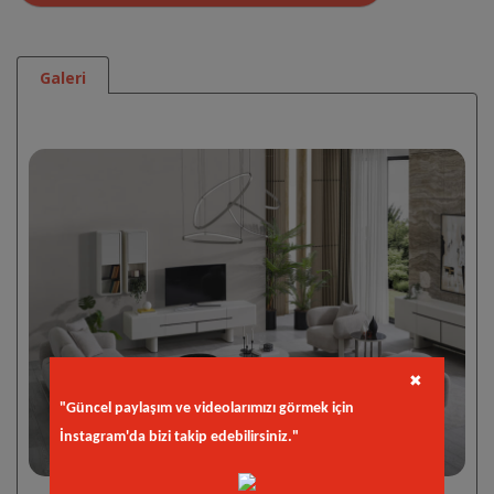
Galeri
✖
"Güncel paylaşım ve videolarımızı görmek için
İnstagram'da bizi takip edebilirsiniz."