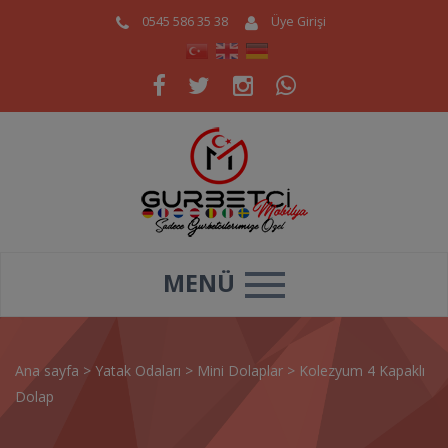
0545 586 35 38
Üye Girişi
MENÜ
Ana sayfa
>
Yatak Odaları
>
Mini Dolaplar
>
Kolezyum 4 Kapaklı
Dolap