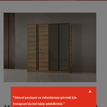
✖
"Güncel paylaşım ve videolarımızı görmek için
İnstagram'da bizi takip edebilirsiniz."