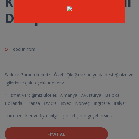
Kolezyum 4 Kapaklı
Dolap
Kod
in.com
Sadece Gurbetcilerimize Özel : Çıktığımız bu yolda desteğinize ve
ilgilerinize çok teşekkür ederiz.
"Hizmet verdiğimiz ülkeler; Almanya - Avusturya - Belçika -
Hollanda - Fransa - İsviçre - İsveç - Norveç - İngiltere - İtalya"
Tüm özellikler ve fiyat bilgisi için İletişime geçebilirsiniz.
FIYAT AL