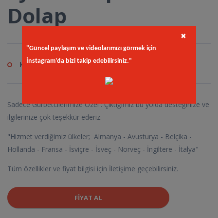
Dolap
✖
"Güncel paylaşım ve videolarımızı görmek için
İnstagram'da bizi takip edebilirsiniz."
Kod
in.com
Sadece Gurbetcilerimize Özel : Çıktığımız bu yolda desteğinize ve
ilgilerinize çok teşekkür ederiz.
"Hizmet verdiğimiz ülkeler; Almanya - Avusturya - Belçika -
Hollanda - Fransa - İsviçre - İsveç - Norveç - İngiltere - İtalya"
Tüm özellikler ve fiyat bilgisi için İletişime geçebilirsiniz.
FIYAT AL