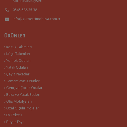
Kocasinan/Kayseri
0545 586 35 38
info@gurbetcimobilya.com.tr
ÜRÜNLER
Koltuk Takımları
Köşe Takımları
Yemek Odaları
Yatak Odaları
Çeyiz Paketleri
Tamamlayıcı Ürünler
Genç ve Çocuk Odaları
Baza ve Yatak Setleri
Ofis Mobilyaları
Özel Ölçülü Projeler
Ev Tekstili
Beyaz Eşya