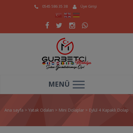
0545 586 35 38
Üye Girişi
MENÜ
Ana sayfa
>
Yatak Odaları
>
Mini Dolaplar
>
Eylül 4 Kapaklı Dolap