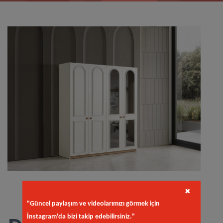
✖
"Güncel paylaşım ve videolarımızı görmek için
İnstagram'da bizi takip edebilirsiniz."