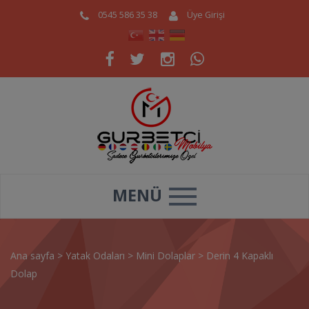
0545 586 35 38
Üye Girişi
MENÜ
Ana sayfa
>
Yatak Odaları
>
Mini Dolaplar
>
Derin 4 Kapaklı
Dolap