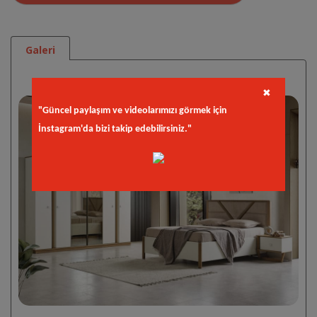
Galeri
✖
"Güncel paylaşım ve videolarımızı görmek için
İnstagram'da bizi takip edebilirsiniz."