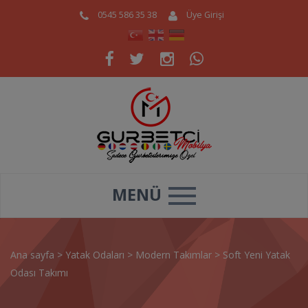
0545 586 35 38
Üye Girişi
MENÜ
Ana sayfa
>
Yatak Odaları
>
Modern Takımlar
>
Soft Yeni Yatak
Odası Takımı