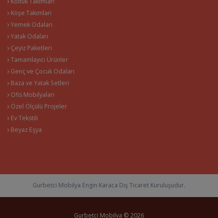
Koltuk Takımları
Köşe Takımları
Yemek Odaları
Yatak Odaları
Çeyiz Paketleri
Tamamlayıcı Ürünler
Genç ve Çocuk Odaları
Baza ve Yatak Setleri
Ofis Mobilyaları
Özel Ölçülü Projeler
Ev Tekstili
Beyaz Eşya
Gurbetci Mobilya Engin Karaca Dış Ticaret Kuruluşudur.
Gurbetci Mobilya © 2026