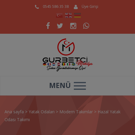
0545 586 35 38
Üye Girişi
MENÜ
Ana sayfa
>
Yatak Odaları
>
Modern Takımlar
>
Hazal Yatak
Odası Takımı