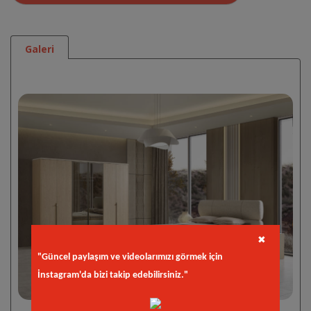
Galeri
✖
"Güncel paylaşım ve videolarımızı görmek için
İnstagram'da bizi takip edebilirsiniz."