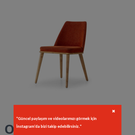
✖
"Güncel paylaşım ve videolarımızı görmek için
Olivya Sandalye
İnstagram'da bizi takip edebilirsiniz."