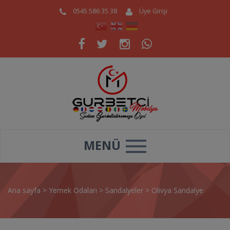
0545 586 35 38
Üye Girişi
MENÜ
Ana sayfa
>
Yemek Odaları
>
Sandalyeler
>
Olivya Sandalye