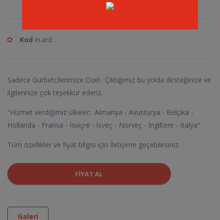
Kod
in.ard
Sadece Gurbetcilerimize Özel : Çıktığımız bu yolda desteğinize ve
ilgilerinize çok teşekkür ederiz.
"Hizmet verdiğimiz ülkeler; Almanya - Avusturya - Belçika -
Hollanda - Fransa - İsviçre - İsveç - Norveç - İngiltere - İtalya"
Tüm özellikler ve fiyat bilgisi için İletişime geçebilirsiniz.
FIYAT AL
Galeri