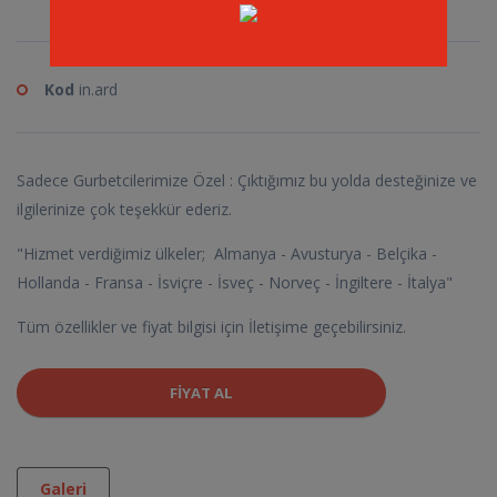
Kod
in.ard
Sadece Gurbetcilerimize Özel : Çıktığımız bu yolda desteğinize ve
ilgilerinize çok teşekkür ederiz.
"Hizmet verdiğimiz ülkeler; Almanya - Avusturya - Belçika -
Hollanda - Fransa - İsviçre - İsveç - Norveç - İngiltere - İtalya"
Tüm özellikler ve fiyat bilgisi için İletişime geçebilirsiniz.
FIYAT AL
Galeri