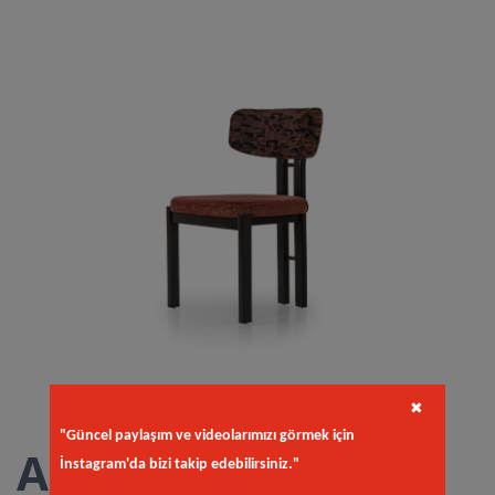
✖
"Güncel paylaşım ve videolarımızı görmek için
Ard Sandalye
İnstagram'da bizi takip edebilirsiniz."