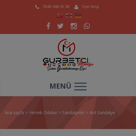
0545 586 35 38
Üye Girişi
MENÜ
Ana sayfa
>
Yemek Odaları
>
Sandalyeler
>
Ard Sandalye